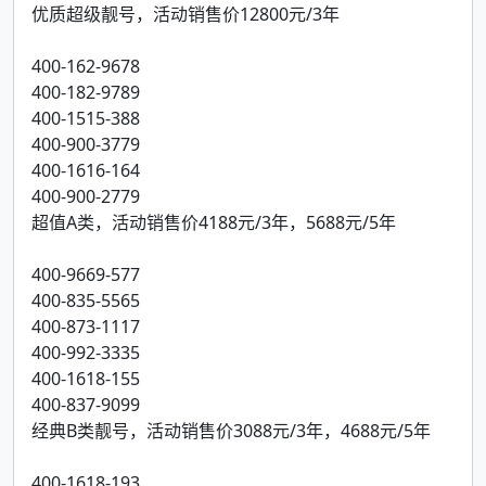
优质超级靓号，活动销售价12800元/3年
400-162-9678
400-182-9789
400-1515-388
400-900-3779
400-1616-164
400-900-2779
超值A类，活动销售价4188元/3年，5688元/5年
400-9669-577
400-835-5565
400-873-1117
400-992-3335
400-1618-155
400-837-9099
经典B类靓号，活动销售价3088元/3年，4688元/5年
400-1618-193