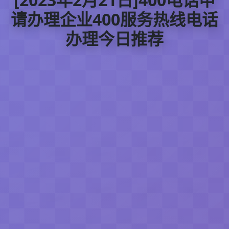
请办理企业400服务热线电话
办理今日推荐