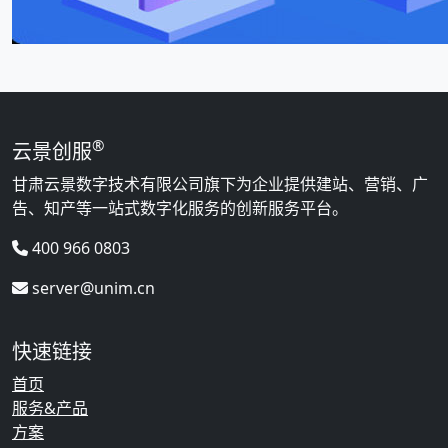
®
云景创服
甘肃云景数字技术有限公司旗下为企业提供建站、营销、广
告、知产等一站式数字化服务的创新服务平台。
400 966 0803
server@unim.cn
快速链接
首页
服务&产品
方案