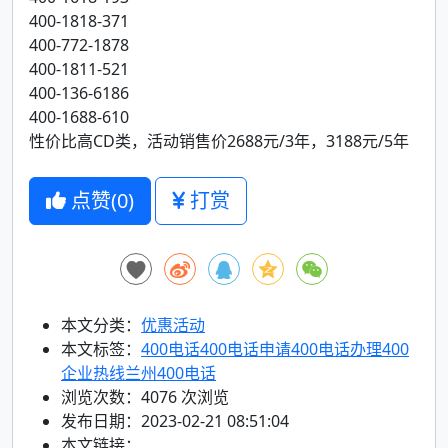
400-1818-371
400-772-1878
400-1811-521
400-136-6186
400-1688-610
性价比高CD类，活动销售价2688元/3年，3188元/5年
点赞(
0
)
打赏
本文分类：
优惠活动
本文标签：
400电话
400电话申请
400电话办理
400
企业热线
兰州400电话
浏览次数：
4076
次浏览
发布日期：2023-02-21 08:51:04
本文链接：