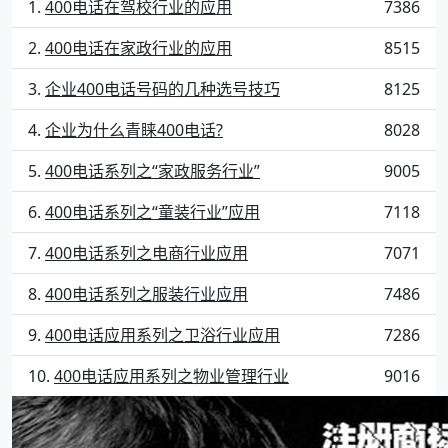
400电话在驾校行业的应用
7386
400电话在家政行业的应用
8515
企业400电话号码的几种选号技巧
8125
企业为什么青睐400电话?
8028
400电话系列之“家政服务行业”
9005
400电话系列之“童装行业”应用
7118
400电话系列之电商行业应用
7071
400电话系列之服装行业应用
7486
400电话应用系列之卫浴行业应用
7286
400电话应用系列之物业管理行业
9016