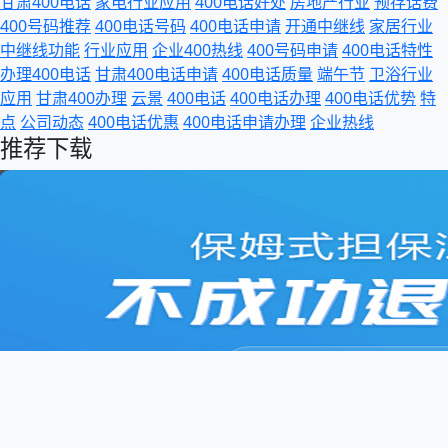
甘肃400电话
家电行业应用
400电话好处
房地产行业
预存话费
400号码推荐
400电话号码
400电话申请
开通中继线
家居行业
中继线功能
行业应用
企业400热线
400号码申请
400电话特性
办理400电话
甘肃400电话申请
400电话质量
端午节
卫浴行业
应用
甘肃400办理
云景
400电话
400电话办理
400电话优势
特
点
公司动态
400电话优惠
400电话申请办理
企业热线
推荐下载