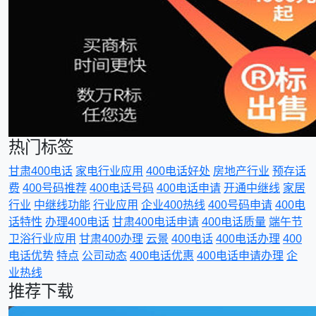
热门标签
甘肃400电话
家电行业应用
400电话好处
房地产行业
预存话
费
400号码推荐
400电话号码
400电话申请
开通中继线
家居
行业
中继线功能
行业应用
企业400热线
400号码申请
400电
话特性
办理400电话
甘肃400电话申请
400电话质量
端午节
卫浴行业应用
甘肃400办理
云景
400电话
400电话办理
400
电话优势
特点
公司动态
400电话优惠
400电话申请办理
企
业热线
推荐下载