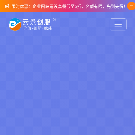
限时优惠：企业网站建设套餐低至5折，名额有限，先到先得！
AI智能设计 · 效率革命
智能通讯 · 形象升级
HOT • UNIM 全链路经营操作系统
AI赋能设计，
一个400电话，
创意无限
L2C2S 经营大脑
可能
提升30%咨询量
定义数智时代先进工作
方式
AI智能设计工具+专业设计团队，10分
400电话+智能呼叫中心，让每一通来电
钟生成专业级品牌视觉方案
都变成商机，打造企业专业形象。
这不只是代码，更是为您赚钱、省钱的经营底
座。融合360°客户全景与自动化驱动逻辑，让每