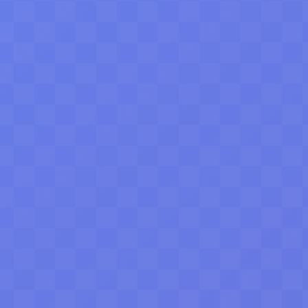
一项决策都有据可依，让企业协作自动流向成
AI Logo生成
AI海报设计
智能分配
数据分析
功。
0漏接商机
精准营销决策
智能配色方案
一键多场景输出
立即探索详情
观看特性演示
立即开通
资费套餐
免费体验AI设计