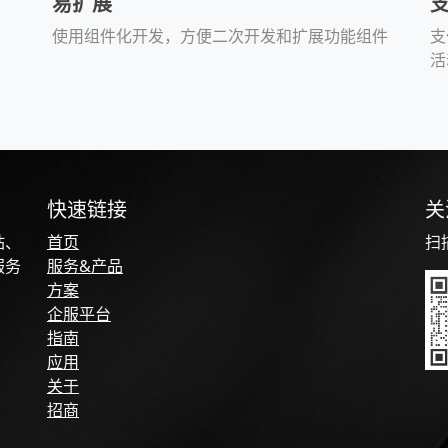
易扩展
使用组件化开发，方便二次开发和扩展功能组件
支
活
快速链接
关
站、
首页
扫
服务
服务&产品
方案
企服平台
指南
应用
关于
招商