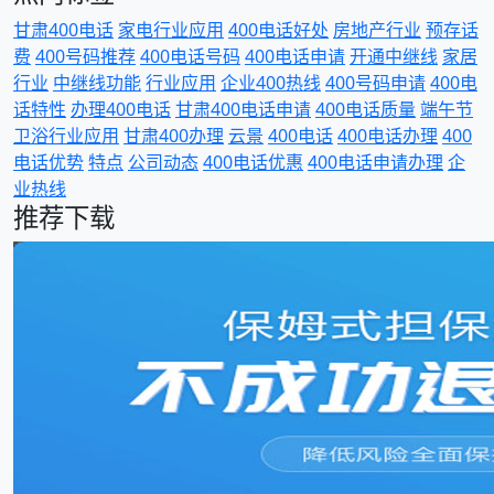
甘肃400电话
家电行业应用
400电话好处
房地产行业
预存话
费
400号码推荐
400电话号码
400电话申请
开通中继线
家居
行业
中继线功能
行业应用
企业400热线
400号码申请
400电
话特性
办理400电话
甘肃400电话申请
400电话质量
端午节
卫浴行业应用
甘肃400办理
云景
400电话
400电话办理
400
电话优势
特点
公司动态
400电话优惠
400电话申请办理
企
业热线
推荐下载