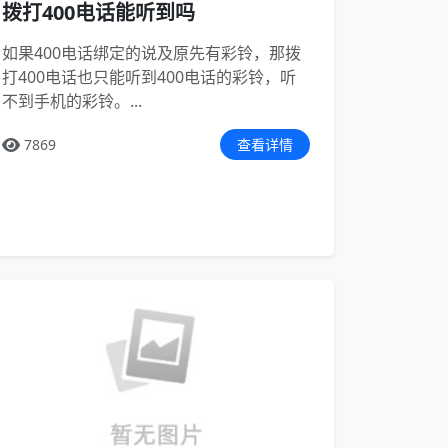
拨打400电话能听到吗
如果400电话绑定的说及原先有彩铃，那拨
打400电话也只能听到400电话的彩铃，听
不到手机的彩铃。...
7869
查看详情