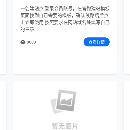
一创建站点 登录会员账号，在官微建站模板
页面找到自己需要的模板，确认线路后后点
击立即使用 按照要求在网站域名处填写自己
的三级...
8003
查看详情