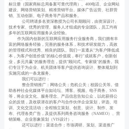
标注册（国家商标总局备案可查代理商）、400电话、企业网站
建设、网络营销策划、精准营销平台、媒体广告运营、社群营
销、互动创新、电子商务等产品和服务。
公司聘请多名资深教授为公司长期顾问，由资深设计、
技术专家、优秀的管理、服务人才组成的专业团队，员工均有
多年的互联网应用服务从业经验。
作为国内创新的互联网应用服务行业服务商，我们拥有丰
富的网络服务经验，完善的服务体系，和技术研发能力，高效
的管理模式和优秀、精良的团队。我们一直遵从"为客户降低成
本，为客户创造价值"的核心价值观，奉行"成就客户，创新创
业，多元共赢"的服务理念，提供"顾问式、专家级"的服务。我
们专注于为企业、机关团体等客户提供咨询设计、整体规划到
实施完成的一条龙服务。
我们可以进行：
整合营销推广：网络公关；危机公关；校园公关等。借
助各种社会化媒体平台如论坛、博客、视频、电子商务、SNS
等，将企业文化、服务理念、产品信息告知公众，以此获得公
众的反馈，及收获潜在的客户与合作伙伴企业策划，评选、培
训、文化交流活动；全程独立策划、创意、设计、制作、发
布、代理各类广告，及提供系列商务咨询服务（NAMEO）、营
销策略、企业形象策划（VIS设计）、
还可以进行：渠道合作；市场调研、策划、渠道推广