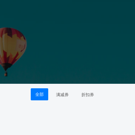
全部
满减券
折扣券