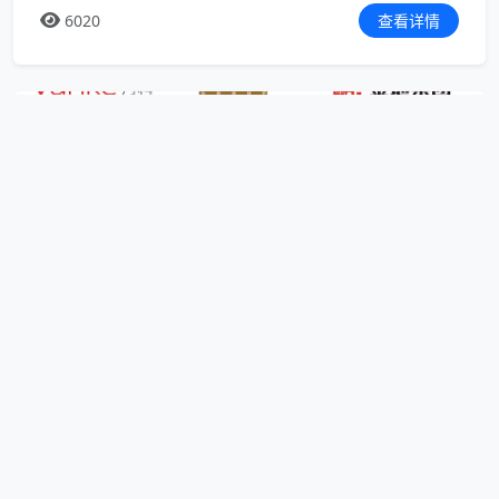
6020
查看详情
400呼叫中心
11-05
400电话应用系列之房地产行业应用
每年的九、十月一直是房地产企业传统的销售旺季，
但随着房地产行业激烈竞争，今年的“金九银十”却表
现平淡。如何传达楼盘优势、提升服务品质，在有限